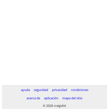
ayuda
seguridad
privacidad
condiciones
acerca de
aplicación
mapa del sitio
© 2026 craigslist