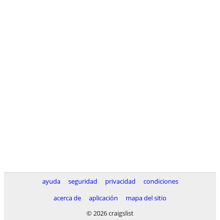
ayuda
seguridad
privacidad
condiciones
acerca de
aplicación
mapa del sitio
© 2026 craigslist