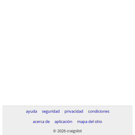
ayuda
seguridad
privacidad
condiciones
acerca de
aplicación
mapa del sitio
© 2026 craigslist