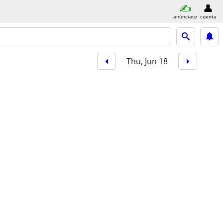
anúnciate
cuenta
Thu, Jun 18